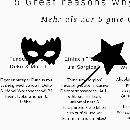
5 Great reasons wh
Mehr als nur 5 gute
Fundus mit B1
Einfach
"Rund
Deko & Möbel
um Sorglos"
Wir
Absolut
Eigener hiesiger Fundus mit
"Rund um Sorglos"
pr
ständig wachsendem Deko
Paketangebote, inklusive
diszi
& Möbel Warenbestand! B1
Dekorationsservice, Auf-
Quali
Event Dekorationen &
& Abbau! Einfach,
Möbel!
unkompliziert &
Lei
zeitsparend - Sie lehen
Wirtsch
sich zurück und wir
u
kümmern uns um alles!