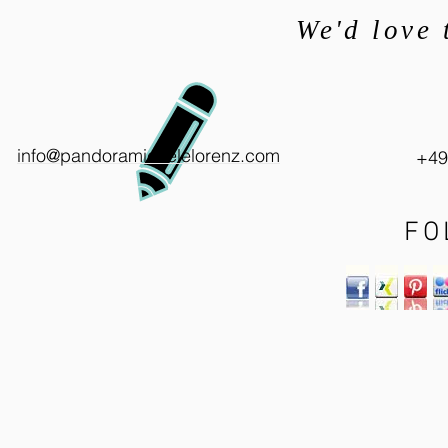
We'd love 
info@pandoramichelelorenz.com
+49
FO