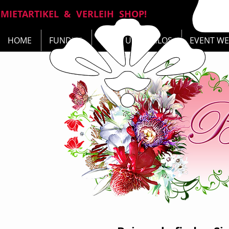
MIETARTIKEL & VERLEIH SHOP!
HOME
FUNDUS
RUND UM SOGLOS
EVENT WE